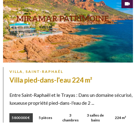
VILLA, SAINT-RAPHAËL
Villa pied-dans-l'eau 224 m²
Entre Saint-Raphaël et le Trayas : Dans un domaine sécurisé,
luxueuse propriété pied-dans-l'eau de 2 ...
3
3 salles de
5 800 000 €
5 pièces
224 m²
chambres
bains