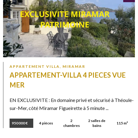
APPARTEMENT VILLA, MIRAMAR
APPARTEMENT-VILLA 4 PIECES VUE
MER
EN EXCLUSIVITE : En domaine privé et sécurisé à Théoule-
sur-Mer, côté Miramar Figueirette à 5 minute ...
2
2 salles de
950 000 €
4 pièces
115 m²
chambres
bains