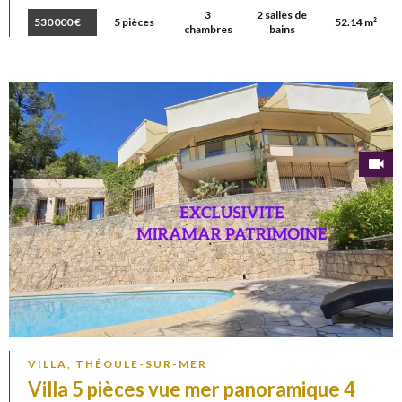
3
2 salles de
530 000 €
5 pièces
52.14 m²
chambres
bains
VILLA, THÉOULE-SUR-MER
Villa 5 pièces vue mer panoramique 4