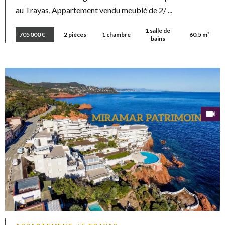
au Trayas, Appartement vendu meublé de 2/ ...
1 salle de
705 000 €
2 pièces
1 chambre
60.5 m²
bains