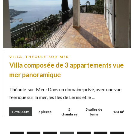
VILLA, THÉOULE-SUR-MER
Villa composée de 3 appartements vue
mer panoramique
Théoule-sur-Mer : Dans un domaine privé, avec une vue
féérique sur la mer, les Iles de Lérins et le ...
5
5 salles de
1 790 000 €
7 pièces
164 m²
chambres
bains