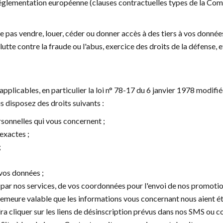
réglementation européenne (clauses contractuelles types de la Com
e pas vendre, louer, céder ou donner accès à des tiers à vos donné
utte contre la fraude ou l'abus, exercice des droits de la défense, et
icables, en particulier la loi n° 78-17 du 6 janvier 1978 modifiée r
 disposez des droits suivants :
rsonnelles qui vous concernent ;
exactes ;
;
vos données ;
 par nos services, de vos coordonnées pour l'envoi de nos promotion
demeure valable que les informations vous concernant nous aient é
ra cliquer sur les liens de désinscription prévus dans nos SMS ou c