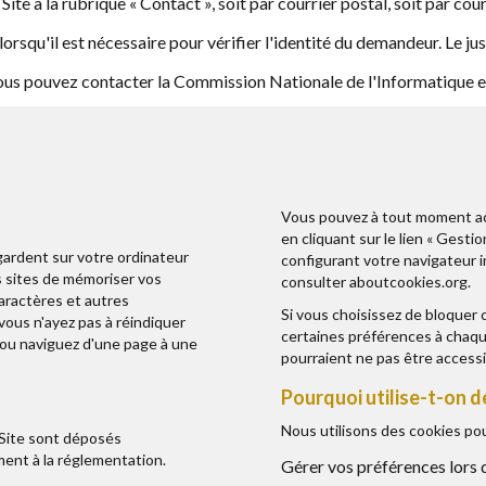
ite à la rubrique « Contact », soit par courrier postal, soit par cour
rsqu'il est nécessaire pour vérifier l'identité du demandeur. Le just
s pouvez contacter la Commission Nationale de l'Informatique et 
Vous pouvez à tout moment acc
en cliquant sur le lien « Gesti
gardent sur votre ordinateur
configurant votre navigateur 
es sites de mémoriser vos
consulter
aboutcookies.org
.
caractères et autres
Si vous choisissez de bloquer
ous n'ayez pas à réindiquer
certaines préférences à chaque
 ou naviguez d'une page à une
pourraient ne pas être accessi
Pourquoi utilise-t-on d
Nous utilisons des cookies p
Site sont déposés
nt à la réglementation.
Gérer vos préférences lors de