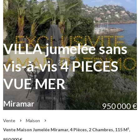
VILLA jumelée sans
vis-à-vis 4 PIECES
VUE MER
Miramar
950 000 €
Vente
Maison
Vente Maison Jumelée Miramar, 4 Pièces, 2 Chambres, 115 M²,
950 000 €