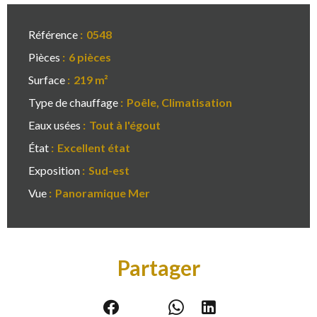
Référence
0548
Pièces
6 pièces
Surface
219 m²
Type de chauffage
Poêle, Climatisation
Eaux usées
Tout à l'égout
État
Excellent état
Exposition
Sud-est
Vue
Panoramique Mer
Partager