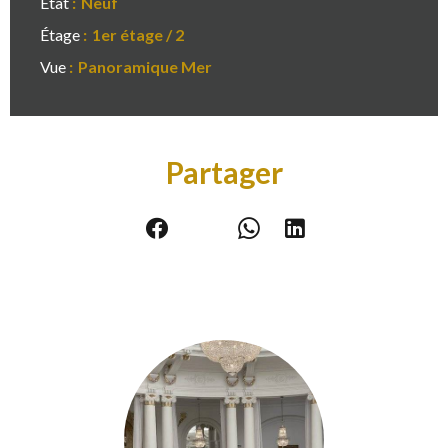
État
Neuf
Étage
1er étage / 2
Vue
Panoramique Mer
Partager