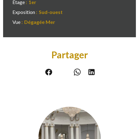
Étage
1er
Exposition
Sud-ouest
Vue
Dégagée Mer
Partager