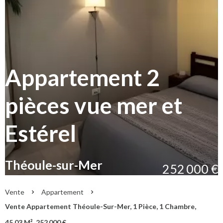
Appartement 2
pièces vue mer et
Estérel
Théoule-sur-Mer
252 000 €
Vente
Appartement
Vente Appartement Théoule-Sur-Mer, 1 Pièce, 1 Chambre,
45.03 M², 252 000 €