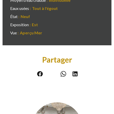
Moyen d'eau chaude
Individuelle
Eaux usées
Tout à l'égout
État
Neuf
Exposition
Est
Vue
Aperçu Mer
Partager