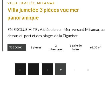
VILLA JUMELÉE, MIRAMAR
Villa jumelée 3 pièces vue mer
panoramique
EN EXCLUSIVITE : A théoule-sur-Mer, versant Miramar, au
dessus du port et des plages de la Figueiret ...
2
1 salle de
735 000 €
3 pièces
69.35 m²
chambres
bains
1
2