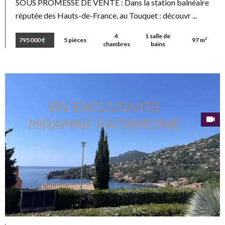
SOUS PROMESSE DE VENTE : Dans la station balnéaire
réputée des Hauts-de-France, au Touquet : découvr ...
4
1 salle de
795 000 €
5 pièces
97 m²
chambres
bains