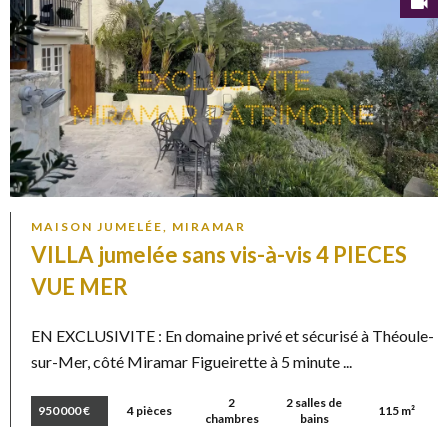
MAISON JUMELÉE, MIRAMAR
VILLA jumelée sans vis-à-vis 4 PIECES
VUE MER
EN EXCLUSIVITE : En domaine privé et sécurisé à Théoule-
sur-Mer, côté Miramar Figueirette à 5 minute ...
2
2 salles de
950 000 €
4 pièces
115 m²
chambres
bains