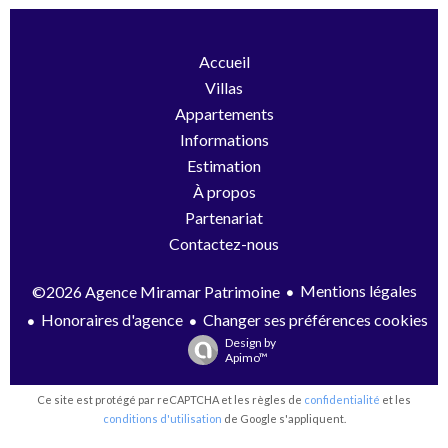
Accueil
Villas
Appartements
Informations
Estimation
À propos
Partenariat
Contactez-nous
Mentions légales
©2026 Agence Miramar Patrimoine
Honoraires d'agence
Changer ses préférences cookies
Design by
Apimo™
Ce site est protégé par reCAPTCHA et les règles de
confidentialité
et les
conditions d'utilisation
de Google s'appliquent.