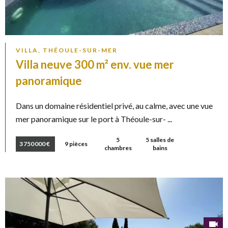
VILLA, THÉOULE-SUR-MER
Villa neuve 300 m² env. vue mer
panoramique
Dans un domaine résidentiel privé, au calme, avec une vue
mer panoramique sur le port à Théoule-sur- ...
5
5 salles de
3 750 000 €
9 pièces
chambres
bains