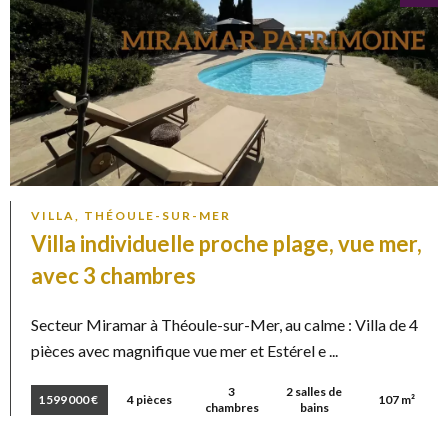
VILLA, THÉOULE-SUR-MER
Villa individuelle proche plage, vue mer,
avec 3 chambres
Secteur Miramar à Théoule-sur-Mer, au calme : Villa de 4
pièces avec magnifique vue mer et Estérel e ...
3
2 salles de
1 599 000 €
4 pièces
107 m²
chambres
bains